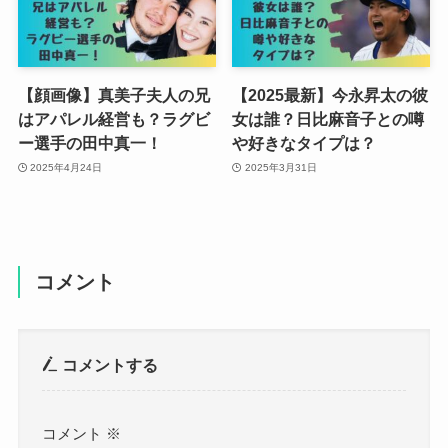
【顔画像】真美子夫人の兄
【2025最新】今永昇太の彼
はアパレル経営も？ラグビ
女は誰？日比麻音子との噂
ー選手の田中真一！
や好きなタイプは？
2025年4月24日
2025年3月31日
コメント
コメントする
コメント
※