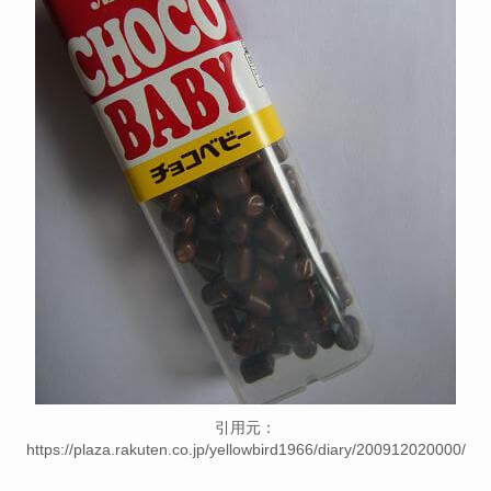
引用元：
https://plaza.rakuten.co.jp/yellowbird1966/diary/200912020000/