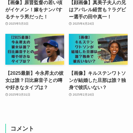
【画像】原晋監督の若い頃
【顔画像】真美子夫人の兄
がイケメン！嫁をナンパす
はアパレル経営も？ラグビ
るチャラ男だった！
ー選手の田中真一！
2025年5月3日
2025年4月24日
【2025最新】今永昇太の彼
【画像】キルステンワトソ
女は誰？日比麻音子との噂
ンが結婚した旦那は誰？独
や好きなタイプは？
身で彼氏いない？
2025年3月31日
2025年2月16日
コメント