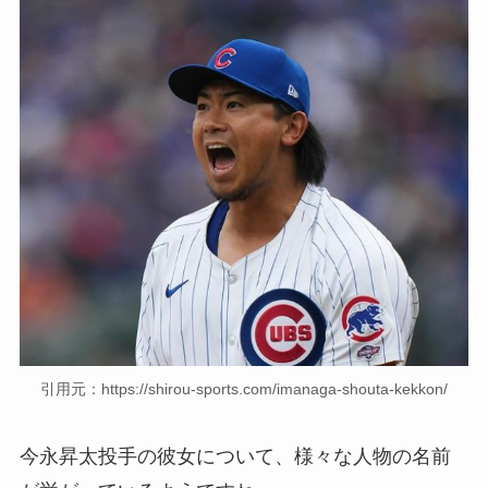
引用元：https://shirou-sports.com/imanaga-shouta-kekkon/
今永昇太投手の彼女について、様々な人物の名前