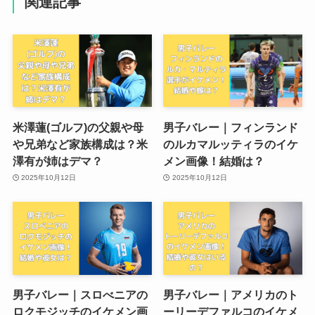
関連記事
米澤蓮(ゴルフ)の父親や母
男子バレー｜フィンランド
や兄弟など家族構成は？米
のルカマルッティラのイケ
澤有が姉はデマ？
メン画像！結婚は？
2025年10月12日
2025年10月12日
男子バレー｜スロべニアの
男子バレー｜アメリカのト
ロクモジッチのイケメン画
ーリーデファルコのイケメ