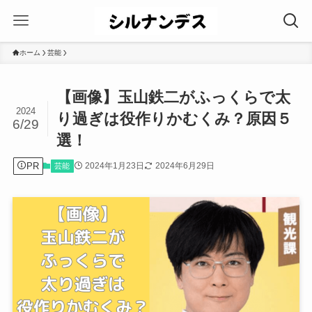
ホーム
芸能
【画像】玉山鉄二がふっくらで太
2024
り過ぎは役作りかむくみ？原因５
6/29
選！
PR
2024年1月23日
2024年6月29日
芸能