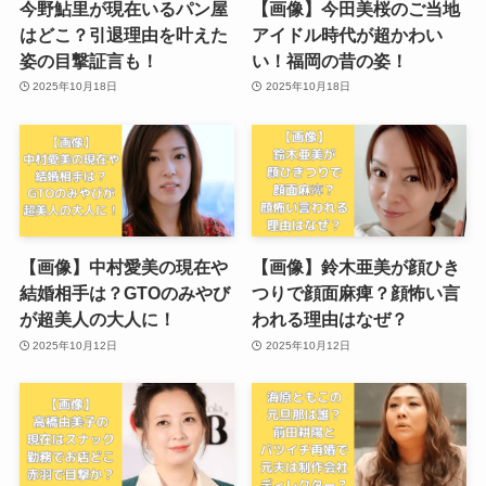
今野鮎里が現在いるパン屋
【画像】今田美桜のご当地
はどこ？引退理由を叶えた
アイドル時代が超かわい
姿の目撃証言も！
い！福岡の昔の姿！
2025年10月18日
2025年10月18日
【画像】中村愛美の現在や
【画像】鈴木亜美が顔ひき
結婚相手は？GTOのみやび
つりで顔面麻痺？顔怖い言
が超美人の大人に！
われる理由はなぜ？
2025年10月12日
2025年10月12日