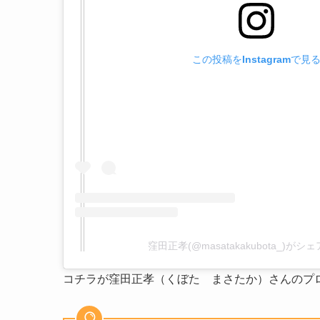
この投稿をInstagramで見
窪田正孝(@masatakakubota_)が
コチラが窪田正孝（くぼた まさたか）さんのプ