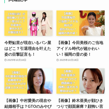
今野鮎里が現在いるパン屋
【画像】今田美桜のご当地
はどこ？引退理由を叶えた
アイドル時代が超かわい
姿の目撃証言も！
い！福岡の昔の姿！
2025年10月18日
2025年10月18日
【画像】中村愛美の現在や
【画像】鈴木亜美が顔ひき
結婚相手は？GTOのみやび
つりで顔面麻痺？顔怖い言