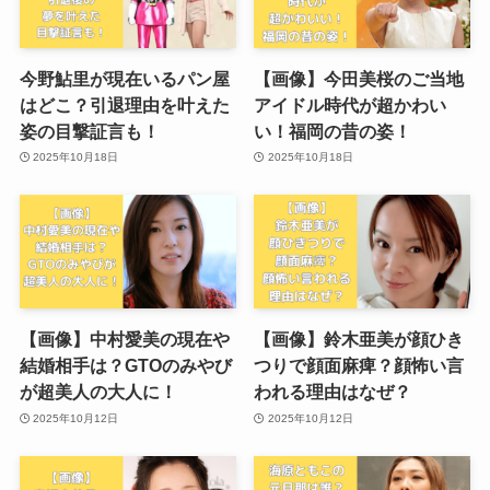
今野鮎里が現在いるパン屋
【画像】今田美桜のご当地
はどこ？引退理由を叶えた
アイドル時代が超かわい
姿の目撃証言も！
い！福岡の昔の姿！
2025年10月18日
2025年10月18日
【画像】中村愛美の現在や
【画像】鈴木亜美が顔ひき
結婚相手は？GTOのみやび
つりで顔面麻痺？顔怖い言
が超美人の大人に！
われる理由はなぜ？
2025年10月12日
2025年10月12日