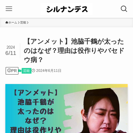
ホーム
芸能
【アンメット】池脇千鶴が太った
2024
のはなぜ？理由は役作りやバセド
6/11
ウ病？
PR
2024年6月11日
芸能