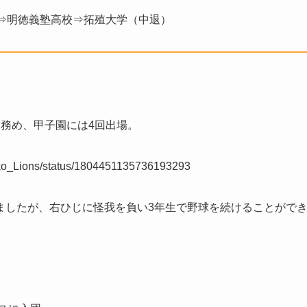
⇒明徳義塾高校⇒拓殖大学（中退）
務め、甲子園には4回出場。
neko_Lions/status/1804451135736193293
ましたが、右ひじに怪我を負い3年生で野球を続けることがで