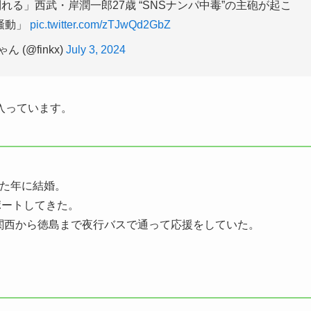
る」西武・岸潤一郎27歳 “SNSナンパ中毒”の主砲が起こ
騒動」
pic.twitter.com/zTJwQd2GbZ
ん (@finkx)
July 3, 2024
入っています。
けた年に結婚。
ポートしてきた。
は関西から徳島まで夜行バスで通って応援をしていた。