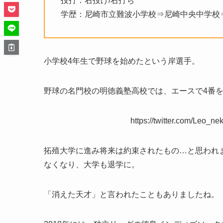
投打：右投げ/右打ち
学歴：尼崎市立難波小学校⇒尼崎中央中学校
小学校4年生で野球を始めたという岸選手。
野球の名門校の明徳義塾高校では、エースで4番を
https://twitter.com/Leo_
拓殖大学に進み将来は約束されたもの…と思われ
なくなり、大学も退学に。
「消えた天才」と言われたこともありましたね。