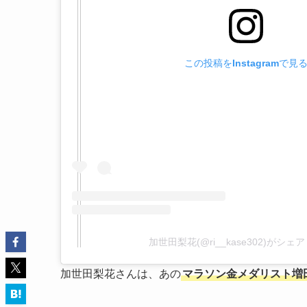
この投稿をInstagramで見
加世田梨花(@ri__kase302)がシ
加世田梨花さんは、あの
マラソン金メダリスト増