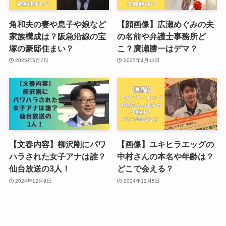
角和夫の妻や息子や娘など
【顔画像】広瀬めぐみの夫
家族構成は？阪急沿線の宝
の名前や弁護士事務所ど
塚の豪邸住まい？
こ？廣瀬勝一はデマ？
2025年5月7日
2025年4月11日
【文春内容】柳沢剛にパワ
【画像】ユキヒラエッグの
ハラされた女子アナは誰？
中村さんの本名や年齢は？
仙台放送の3人！
どこで会える？
2024年12月9日
2024年12月5日