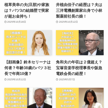
植草美幸の夫(旦那)や家族
井植由佳子の経歴は？夫は
は？バツ3の結婚歴で実家
三洋電機創業家出身で小林
が超お金持ち！
製薬前社長の娘！
2025年10月18日
2025年10月12日
【顔画像】鈴木セリーナは
角和夫の年収は２億超え？
何者？年齢38歳のバツ３社
宝塚音楽学校理事長や阪急
長で年商10億？
電鉄会長の経歴！
2025年10月12日
2025年5月7日