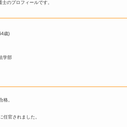
護士のプロフィールです。
4歳)
法学部
合格。
官に任官されました。