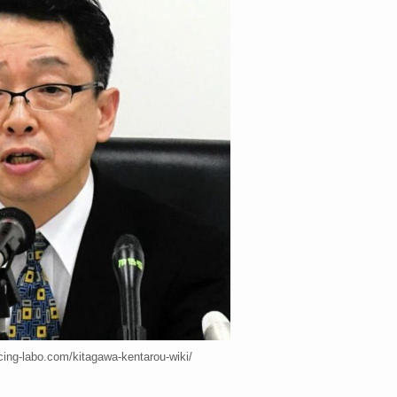
g-labo.com/kitagawa-kentarou-wiki/