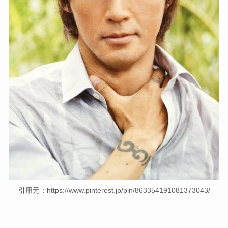
引用元：https://www.pinterest.jp/pin/863354191081373043/