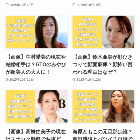
2025年10月18日
2025年10月18日
【画像】中村愛美の現在や
【画像】鈴木亜美が顔ひき
結婚相手は？GTOのみやび
つりで顔面麻痺？顔怖い言
が超美人の大人に！
われる理由はなぜ？
2025年10月12日
2025年10月12日
【画像】高橋由美子の現在
海原ともこの元旦那は誰？
はスナック勤務でお店ど
前田耕陽とバツイチ再婚で