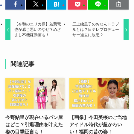
【令和のエリカ様】若葉竜
三上絵里子のおせんトラブ
也が感じ悪いのなぜ？めざ
ルとは？日テレプロデュー
まし不機嫌動画も！
サー過去に改悪？
関連記事
今野鮎里が現在いるパン屋
【画像】今田美桜のご当地
はどこ？引退理由を叶えた
アイドル時代が超かわい
姿の目撃証言も！
い！福岡の昔の姿！