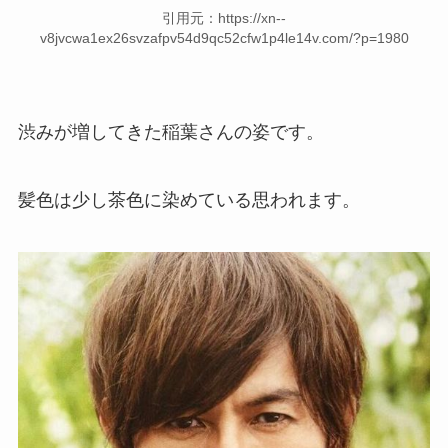
引用元：https://xn--
v8jvcwa1ex26svzafpv54d9qc52cfw1p4le14v.com/?p=1980
渋みが増してきた稲葉さんの姿です。
髪色は少し茶色に染めている思われます。