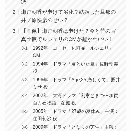
演！
瀬戸朝香が老けて劣化？結婚した旦那の
井ノ原快彦のせい？
【画像】瀬戸朝香は老けた？今と昔の写
真比較でルシェリのCMが超かわいい！
1992年 コーセー化粧品「ルシェリ」
CM
1994年 ドラマ「君といた夏」佐野朝美
役
1996年 ドラマ「Age,35 恋しくて」照井
ミサ 役
2002年 大河ドラマ「利家とまつ〜加賀
百万石物語」淀殿 役
2005年 ドラマ「27歳の夏休み」主演：
住田莉沙 役
2009年 ドラマ「となりの芝生」主演：