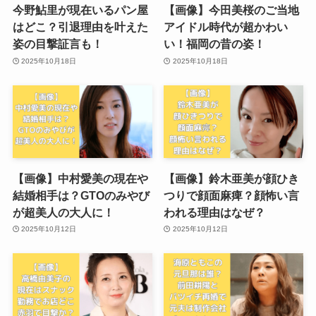
今野鮎里が現在いるパン屋
【画像】今田美桜のご当地
はどこ？引退理由を叶えた
アイドル時代が超かわい
姿の目撃証言も！
い！福岡の昔の姿！
2025年10月18日
2025年10月18日
【画像】中村愛美の現在や
【画像】鈴木亜美が顔ひき
結婚相手は？GTOのみやび
つりで顔面麻痺？顔怖い言
が超美人の大人に！
われる理由はなぜ？
2025年10月12日
2025年10月12日