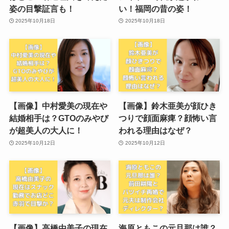
姿の目撃証言も！
い！福岡の昔の姿！
2025年10月18日
2025年10月18日
【画像】中村愛美の現在や
【画像】鈴木亜美が顔ひき
結婚相手は？GTOのみやび
つりで顔面麻痺？顔怖い言
が超美人の大人に！
われる理由はなぜ？
2025年10月12日
2025年10月12日
【画像】高橋由美子の現在
海原ともこの元旦那は誰？