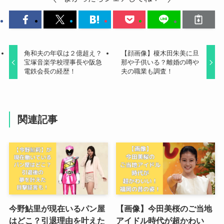
角和夫の年収は２億超え？
【顔画像】榎木田朱美に旦
宝塚音楽学校理事長や阪急
那や子供いる？離婚の噂や
電鉄会長の経歴！
夫の職業も調査！
関連記事
今野鮎里が現在いるパン屋
【画像】今田美桜のご当地
はどこ？引退理由を叶えた
アイドル時代が超かわい