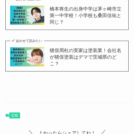
橋本将生の出身中学は茅ヶ崎市立
第一中学校！小学校も桑田佳祐と
同じ？
あわせて読みたい
猪俣周杜の実家は塗装業！会社名
が猪俣塗装はデマで茨城県のど
こ？
芸能
よかったらシェアしてね！