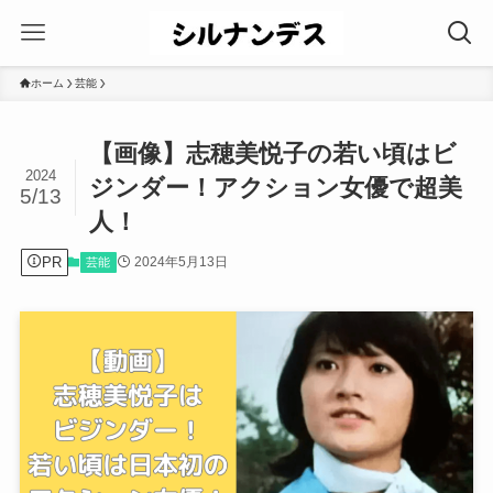
ホーム
芸能
【画像】志穂美悦子の若い頃はビ
2024
ジンダー！アクション女優で超美
5/13
人！
PR
2024年5月13日
芸能