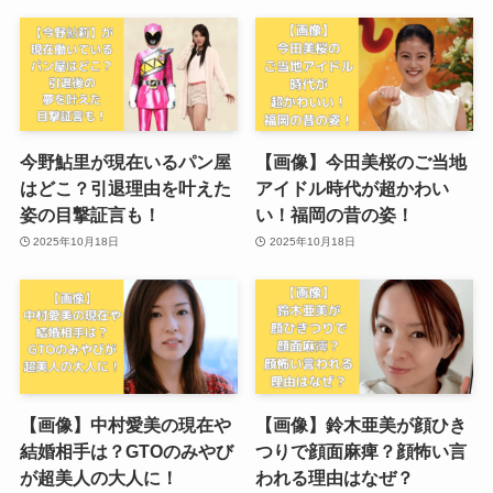
今野鮎里が現在いるパン屋
【画像】今田美桜のご当地
はどこ？引退理由を叶えた
アイドル時代が超かわい
姿の目撃証言も！
い！福岡の昔の姿！
2025年10月18日
2025年10月18日
【画像】中村愛美の現在や
【画像】鈴木亜美が顔ひき
結婚相手は？GTOのみやび
つりで顔面麻痺？顔怖い言
が超美人の大人に！
われる理由はなぜ？