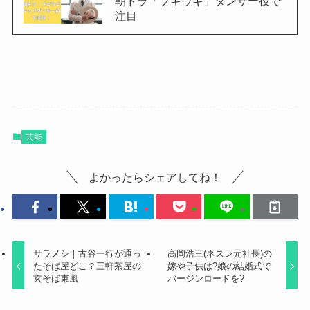
朝ドラ「ブギウギ」ダンサー役で
注目
芸能
よかったらシェアしてね！
サラメシ｜古谷一行が通っ
高岡浩三(ネスレ元社長)の
たそば屋どこ？三軒茶屋の
嫁や子供は?娘の結婚式で
玄そば東風
バージンロードを?