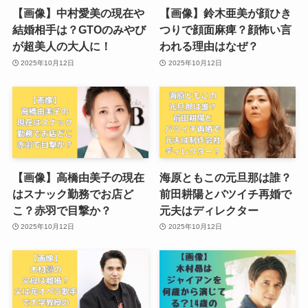
【画像】中村愛美の現在や
【画像】鈴木亜美が顔ひき
結婚相手は？GTOのみやび
つりで顔面麻痺？顔怖い言
が超美人の大人に！
われる理由はなぜ？
2025年10月12日
2025年10月12日
【画像】高橋由美子の現在
海原ともこの元旦那は誰？
はスナック勤務でお店ど
前田耕陽とバツイチ再婚で
こ？赤羽で目撃か？
元夫はディレクター
2025年10月12日
2025年10月12日