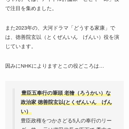
で注目を集めました。
また2023年の、大河ドラマ「どうする家康」で
は、徳善院玄以（とくぜんいん げんい）役を演
じています。
因みにNHKによりますとこの役どころは…
豊臣五奉行の筆頭 老獪（ろうかい）な
政治家 徳善院玄以(とくぜんいん げん
い）
豊臣政権をつかさどる5人の奉行のリー