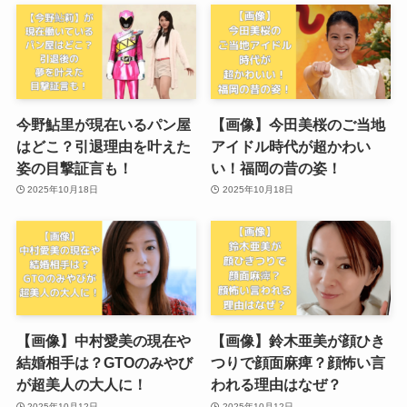
今野鮎里が現在いるパン屋
【画像】今田美桜のご当地
はどこ？引退理由を叶えた
アイドル時代が超かわい
姿の目撃証言も！
い！福岡の昔の姿！
2025年10月18日
2025年10月18日
【画像】中村愛美の現在や
【画像】鈴木亜美が顔ひき
結婚相手は？GTOのみやび
つりで顔面麻痺？顔怖い言
が超美人の大人に！
われる理由はなぜ？
2025年10月12日
2025年10月12日