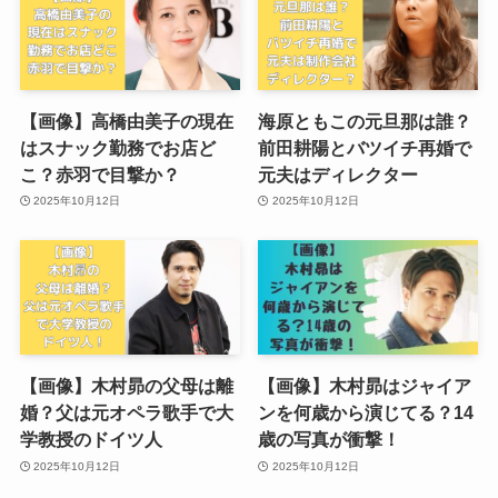
【画像】高橋由美子の現在
海原ともこの元旦那は誰？
はスナック勤務でお店ど
前田耕陽とバツイチ再婚で
こ？赤羽で目撃か？
元夫はディレクター
2025年10月12日
2025年10月12日
【画像】木村昴の父母は離
【画像】木村昴はジャイア
婚？父は元オペラ歌手で大
ンを何歳から演じてる？14
学教授のドイツ人
歳の写真が衝撃！
2025年10月12日
2025年10月12日