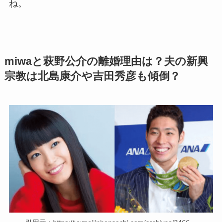
ね。
miwaと萩野公介の離婚理由は？夫の新興
宗教は北島康介や吉田秀彦も傾倒？