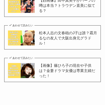
【顔画像】田中真美子がハーフの
噂は本当？トラウデン直美に似て
る？
あわせて読みたい
松本人志の文春砲のJ子は誰？霜月
るなの友人で大阪出身元グラド
ル！
あわせて読みたい
【画像】篠ひろ子の現在や子供
は？金妻ドラマ女優は専業主婦だ
った！