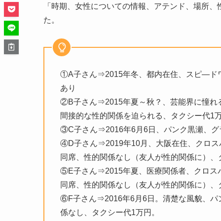
「時期、女性についての情報、アテンド、場所、
た。
①A子さん⇒2015年冬、都内在住、スピ―
あり
②B子さん⇒2015年夏～秋？、芸能界に憧
間接的な性的関係を迫られる、タクシー代1
③C子さん⇒2016年6月6日、パンク黒瀬、
④D子さん⇒2019年10月、大阪在住、ク
同席、性的関係なし（友人が性的関係に）、タ
⑤E子さん⇒2015年夏、医療関係者、クロ
同席、性的関係なし（友人が性的関係に）、
⑥F子さん⇒2016年6月6日。清楚な風貌
係なし、タクシー代1万円。