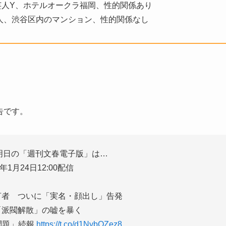
輩芸人Y、ホテルオークラ福岡、性的関係あり
友人、渋谷区内のマンション、性的関係なし
告です。
明日の「週刊文春電子版」は…
4年1月24日12:00配信
言者 ついに「実名・顔出し」告発
「派閥解散」の嘘を暴く
問題」続報
https://t.co/d1NybQZez8