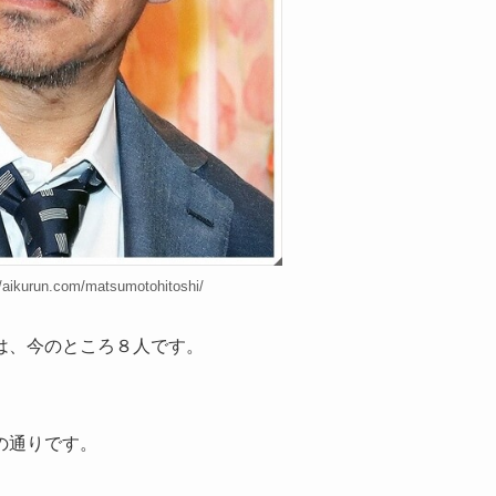
ikurun.com/matsumotohitoshi/
は、今のところ８人です。
の通りです。