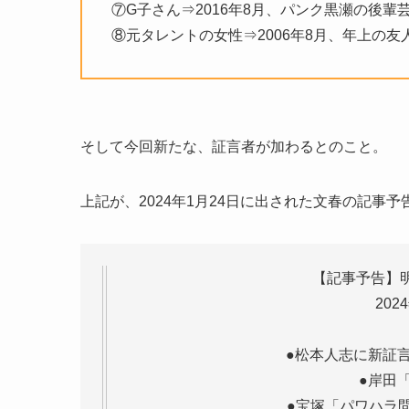
⑦G子さん⇒2016年8月、パンク黒瀬の後
⑧元タレントの女性⇒2006年8月、年上の
そして今回新たな、証言者が加わるとのこと。
上記が、2024年1月24日に出された文春の記事予
【記事予告】
202
●松本人志に新証
●岸田
●宝塚「パワハラ