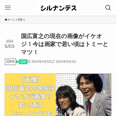
ホーム
芸能
国広富之の現在の画像がイケオ
2024
ジ！今は画家で若い頃はトミーと
5/03
マツ！
PR
2024年4月5日
2024年5月3日
芸能