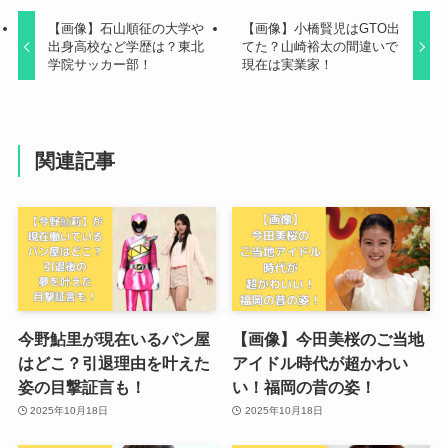
【画像】石山順征の大学や
【画像】小橋賢児はGTO出
出身高校など学歴は？東北
てた？山崎裕太の間違いで
学院サッカー部！
現在は実業家！
関連記事
今野鮎里が現在いるパン屋
【画像】今田美桜のご当地
はどこ？引退理由を叶えた
アイドル時代が超かわい
姿の目撃証言も！
い！福岡の昔の姿！
2025年10月18日
2025年10月18日