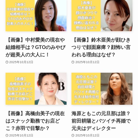
【画像】中村愛美の現在や
【画像】鈴木亜美が顔ひき
結婚相手は？GTOのみやび
つりで顔面麻痺？顔怖い言
が超美人の大人に！
われる理由はなぜ？
2025年10月12日
2025年10月12日
【画像】高橋由美子の現在
海原ともこの元旦那は誰？
はスナック勤務でお店ど
前田耕陽とバツイチ再婚で
こ？赤羽で目撃か？
元夫はディレクター
2025年10月12日
2025年10月12日