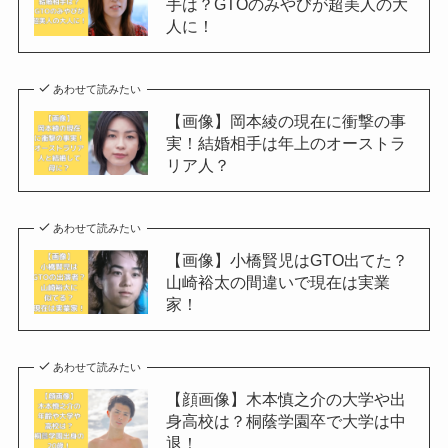
手は？GTOのみやびが超美人の大
人に！
あわせて読みたい
【画像】岡本綾の現在に衝撃の事
実！結婚相手は年上のオーストラ
リア人？
あわせて読みたい
【画像】小橋賢児はGTO出てた？
山崎裕太の間違いで現在は実業
家！
あわせて読みたい
【顔画像】木本慎之介の大学や出
身高校は？桐蔭学園卒で大学は中
退！