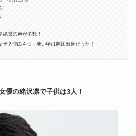
ら
ら
？絶賛の声が多数！
なぜ？理由４つ！若い頃は劇団出身だった！
元女優の緒沢凛で子供は3人！