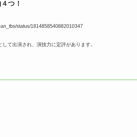
由４つ！
ckpean_tbs/status/1814858540882010347
として出演され、演技力に定評があります。