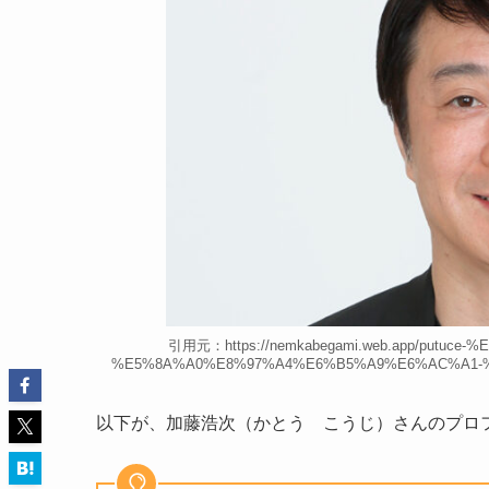
引用元：https://nemkabegami.web.app/putu
%E5%8A%A0%E8%97%A4%E6%B5%A9%E6%AC%A1-%
以下が、加藤浩次（かとう こうじ）さんのプロ