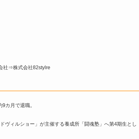
株式会社82stylre
約9カ月で退職。
ォードヴィルショー」が主催する養成所「闘魂塾」へ第4期生とし