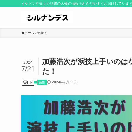
イケメンや美女や話題の人物の情報をわかりやすくお届けしていま
ホーム
芸能
加藤浩次が演技上手いのは
2024
7/21
た！
PR
2024年7月21日
芸能