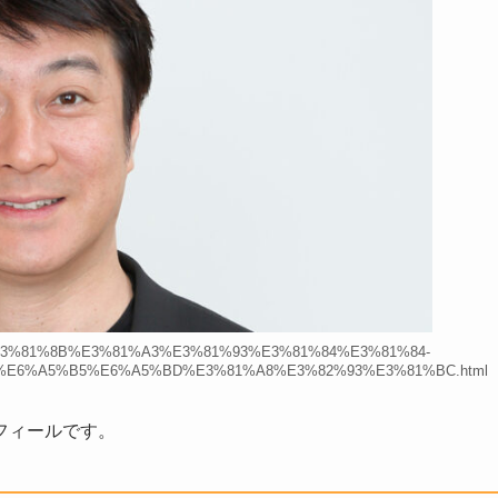
ce-%E3%81%8B%E3%81%A3%E3%81%93%E3%81%84%E3%81%84-
E6%A5%B5%E6%A5%BD%E3%81%A8%E3%82%93%E3%81%BC.html
フィールです。