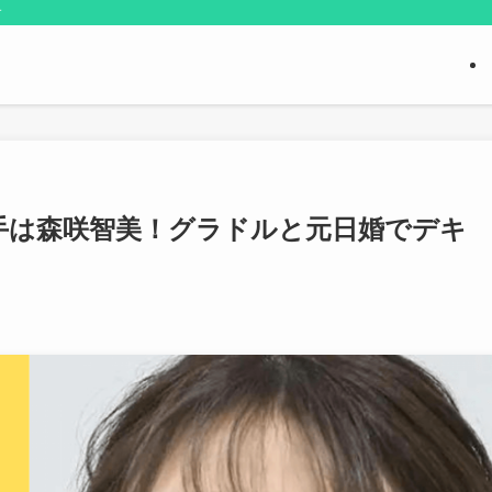
す
手は森咲智美！グラドルと元日婚でデキ