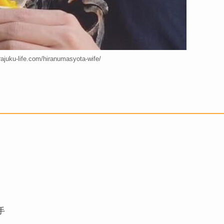
uku-life.com/hiranumasyota-wife/
手