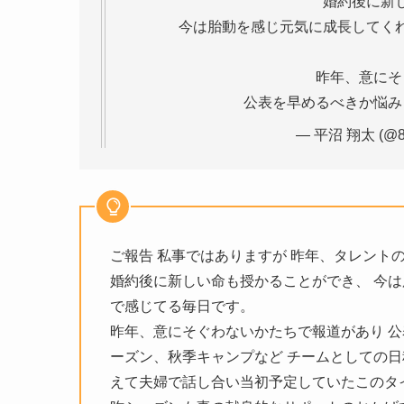
婚約後に新
今は胎動を感じ元気に成長してく
昨年、意にそ
公表を早めるべきか悩
— 平沼 翔太 (@81
ご報告 私事ではありますが 昨年、タレント
婚約後に新しい命も授かることができ、 今
で感じてる毎日です。
昨年、意にそぐわないかたちで報道があり 公
ーズン、秋季キャンプなど チームとしての
えて夫婦で話し合い当初予定していたこのタ