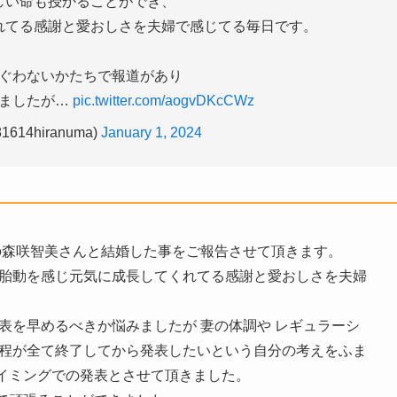
しい命も授かることができ、
れてる感謝と愛おしさを夫婦で感じてる毎日です。
ぐわないかたちで報道があり
みましたが…
pic.twitter.com/aogvDKcCWz
614hiranuma)
January 1, 2024
の森咲智美さんと結婚した事をご報告させて頂きます。
は胎動を感じ元気に成長してくれてる感謝と愛おしさを夫婦
表を早めるべきか悩みましたが 妻の体調や レギュラーシ
日程が全て終了してから発表したいという自分の考えをふま
イミングでの発表とさせて頂きました。