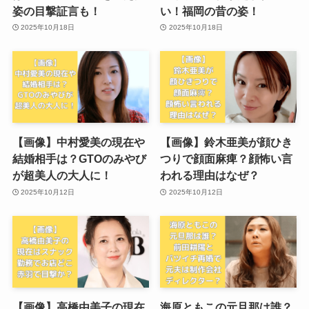
姿の目撃証言も！
い！福岡の昔の姿！
2025年10月18日
2025年10月18日
【画像】中村愛美の現在や
【画像】鈴木亜美が顔ひき
結婚相手は？GTOのみやび
つりで顔面麻痺？顔怖い言
が超美人の大人に！
われる理由はなぜ？
2025年10月12日
2025年10月12日
【画像】高橋由美子の現在
海原ともこの元旦那は誰？