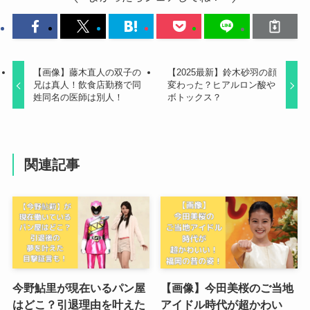
【画像】藤木直人の双子の
【2025最新】鈴木砂羽の顔
兄は真人！飲食店勤務で同
変わった？ヒアルロン酸や
姓同名の医師は別人！
ボトックス？
関連記事
今野鮎里が現在いるパン屋
【画像】今田美桜のご当地
はどこ？引退理由を叶えた
アイドル時代が超かわい