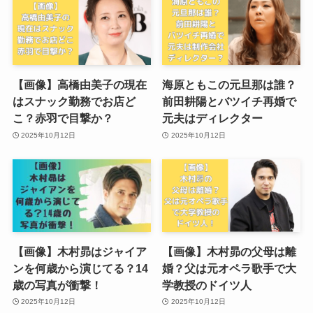
【画像】高橋由美子の現在
海原ともこの元旦那は誰？
はスナック勤務でお店ど
前田耕陽とバツイチ再婚で
こ？赤羽で目撃か？
元夫はディレクター
2025年10月12日
2025年10月12日
【画像】木村昴はジャイア
【画像】木村昴の父母は離
ンを何歳から演じてる？14
婚？父は元オペラ歌手で大
歳の写真が衝撃！
学教授のドイツ人
2025年10月12日
2025年10月12日