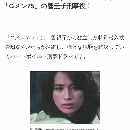
「Gメン75」の響圭子刑事役！
「Gメン７５」は、警視庁から独立した特別潜入捜
査班Gメンたちが活躍し、様々な犯罪を解決してい
くハードボイルド刑事ドラマです。
引用元：http://blog.livedoor.jp/donzun-