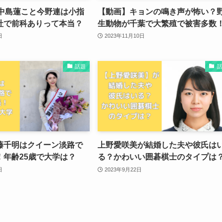
の中島蓮こと今野連は小指
【動画】キョンの鳴き声が怖い？
社で前科ありって本当？
生動物が千葉で大繁殖で被害多数
日
2023年11月10日
話題
藤千明はクイーン淡路で
上野愛咲美が結婚した夫や彼氏は
！年齢25歳で大学は？
る？かわいい囲碁棋士のタイプは
日
2023年9月22日